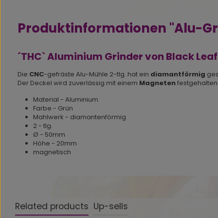
Produktinformationen "Alu-Gr
´THC` Aluminium Grinder von Black Leaf
Die
CNC
-gefräste Alu-Mühle 2-tlg. hat ein
diamantförmig
ges
Der Deckel wird zuverlässig mit einem
Magneten
festgehalten
Material - Aluminium
Farbe - Grün
Mahlwerk - diamantenförmig
2 - tlg.
Ø - 50mm
Höhe - 20mm
magnetisch
Related products
Up-sells