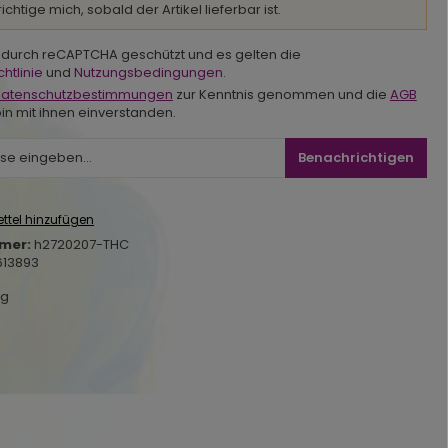
chtige mich, sobald der Artikel lieferbar ist.
st durch reCAPTCHA geschützt und es gelten die
htlinie
und
Nutzungsbedingungen
.
atenschutzbestimmungen
zur Kenntnis genommen und die
AGB
in mit ihnen einverstanden.
Benachrichtigen
ttel hinzufügen
mer:
h2720207-THC
613893
kg