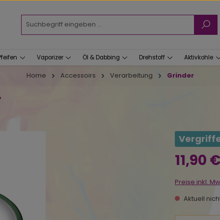
Pfeifen
Vaporizer
Öl & Dabbing
Drehstoff
Aktivkohle
Home
Accessoirs
Verarbeitung
Grinder
.
Vergriff
Regulärer Prei
11,90 
Preise inkl. M
Aktuell nic