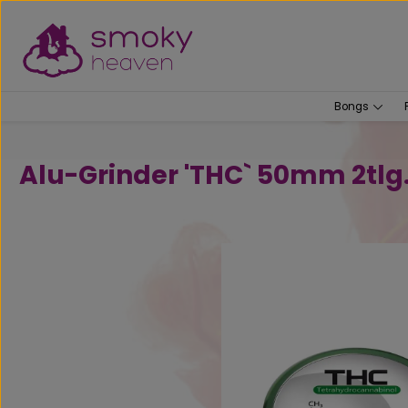
um Hauptinhalt springen
Zur Suche springen
Bongs
Alu-Grinder 'THC` 50mm 2tlg
Bildergalerie überspringen