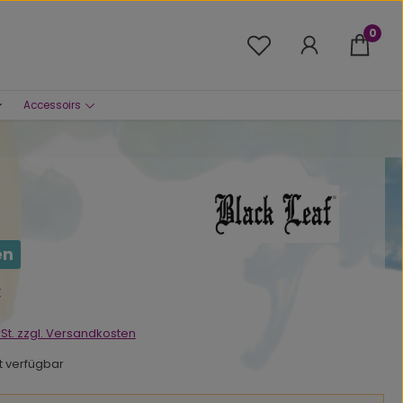
0
Du hast 0 Produkte 
Accessoirs
en
s:
€
wSt. zzgl. Versandkosten
ht verfügbar