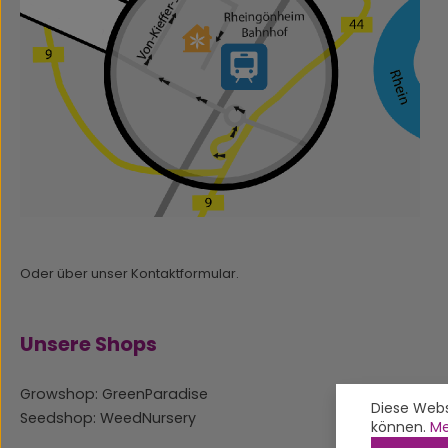
Oder über unser
Kontaktformular
.
Unsere Shops
Growshop: GreenParadise
Diese Webs
Seedshop: WeedNursery
können.
Me