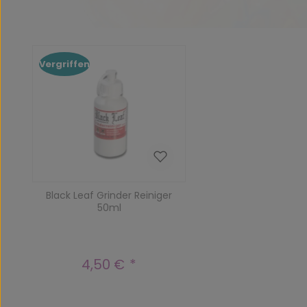
Produktgalerie überspringen
Vergriffen
Black Leaf Grinder Reiniger
50ml
4,50 €
Regulärer Preis: