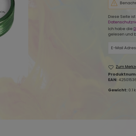
Benachri
Diese Seite i
Datenschutzric
Ich habe die
D
gelesen und b
Zum Merkze
Produktnum
EAN:
4250153
Gewicht:
0.1 