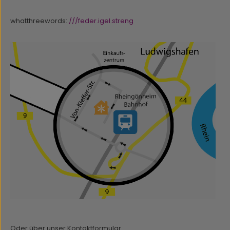
whatthreewords:
///feder.igel.streng
Oder über unser
Kontaktformular
.