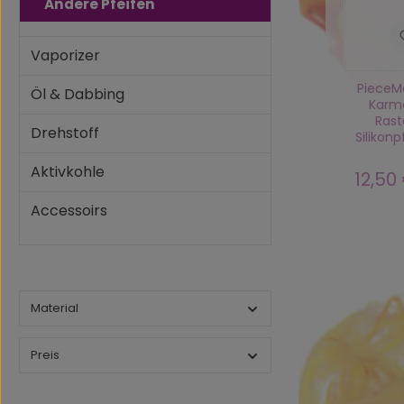
Andere Pfeifen
Vaporizer
PieceM
Öl & Dabbing
Karm
Rast
Drehstoff
Silikonp
Aktivkohle
12,50
Regulä
Accessoirs
Material
Preis