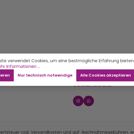
ite verwendet Cookies, um eine bestmögliche Erfahrung bieten
hr Informationen ...
ieren
Nur technisch notwendige
Alle Cookies akzeptieren
Social Media
wertsteuer zzgl.
Versandkosten
und ggf. Nachnahmegebühren, we