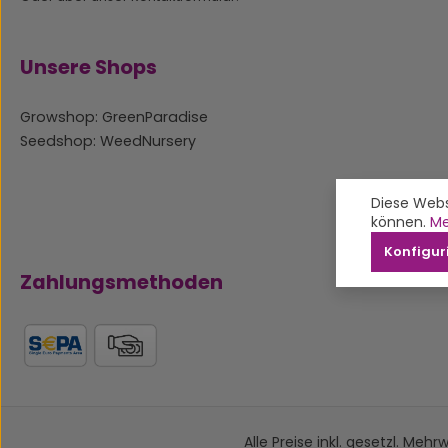
Unsere Shops
Growshop: GreenParadise
Seedshop: WeedNursery
Diese Webs
können.
Me
Konfigur
Zahlungsmethoden
Alle Preise inkl. gesetzl. Mehr