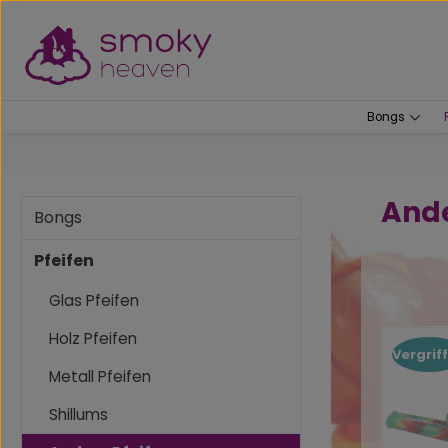
um Hauptinhalt springen
Zur Suche springen
Bongs
Ande
Bongs
Pfeifen
Glas Pfeifen
Holz Pfeifen
Vergrif
Metall Pfeifen
Shillums