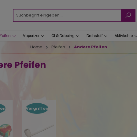
Pfeifen
Vaporizer
Öl & Dabbing
Drehstoff
Aktivkohle
Home
Pfeifen
Andere Pfeifen
re Pfeifen
fen
Vergriffen