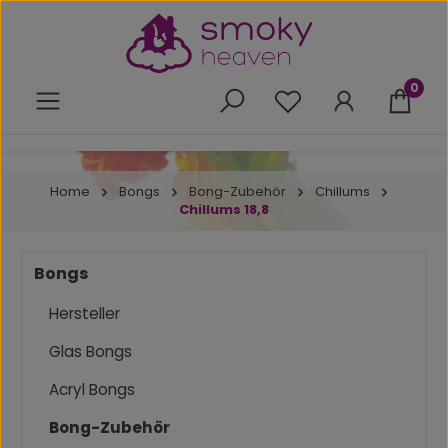
Zum Hauptinhalt springen
0
Du hast 0 Produkte 
Home
Bongs
Bong-Zubehör
Chillums
Chillums 18,8
Bongs
Hersteller
Glas Bongs
Acryl Bongs
Bong-Zubehör