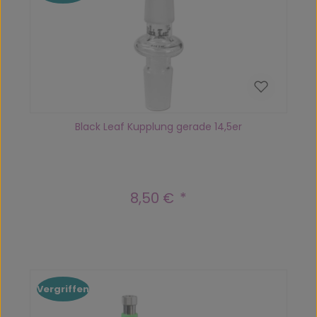
Black Leaf Kupplung gerade 14,5er
8,50 €
Regulärer Preis:
Vergriffen