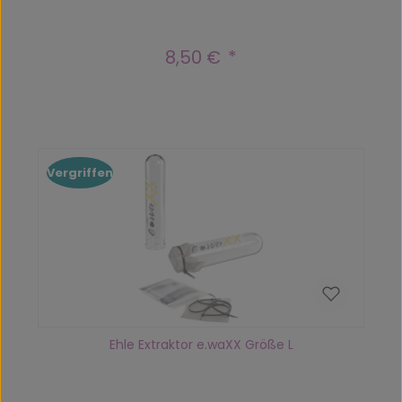
8,50 €
Regulärer Preis:
Vergriffen
Ehle Extraktor e.waXX Größe L