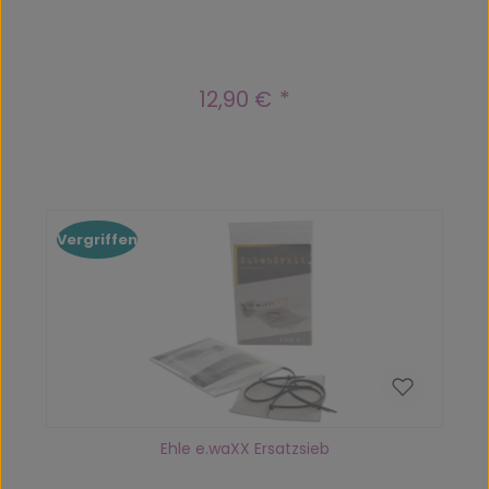
12,90 €
Regulärer Preis:
Vergriffen
Ehle e.waXX Ersatzsieb