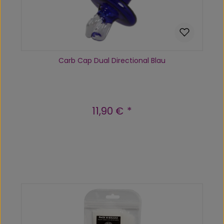
Carb Cap Dual Directional Blau
11,90 €
Regulärer Preis:
Produkt Anzahl: Gib den gewünscht
In den Warenkorb