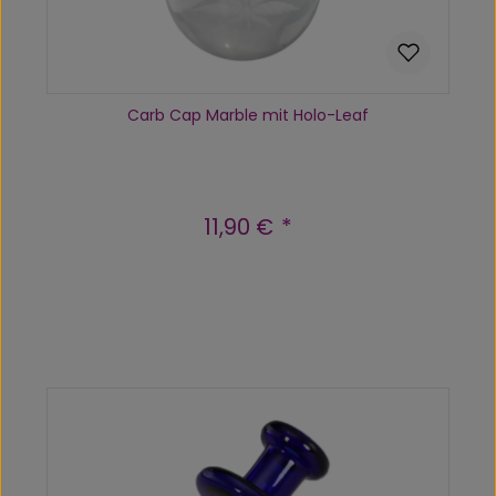
Carb Cap Marble mit Holo-Leaf
11,90 €
Regulärer Preis:
Produkt Anzahl: Gib den gewünscht
In den Warenkorb