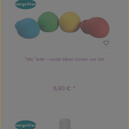
Vergriffen
"Silly" Balls - runde Silkon-Dosen 4er Set
6,90 €
Regulärer Preis:
Vergriffen