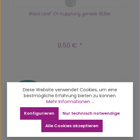
Black Leaf' Öl-Kupplung gerade 18,8er
9,50 €
Regulärer Preis:
Vergriffen
Diese Website verwendet Cookies, um eine
bestmögliche Erfahrung bieten zu können.
Mehr Informationen ...
Konfigurieren
Nur technisch notwendige
Alle Cookies akzeptieren