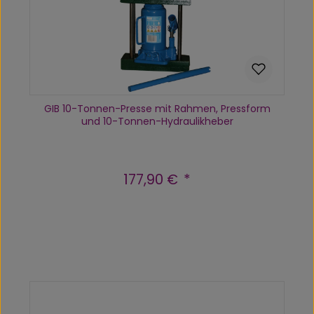
GIB 10-Tonnen-Presse mit Rahmen, Pressform
und 10-Tonnen-Hydraulikheber
177,90 €
Regulärer Preis:
Produkt Anzahl: Gib den gewünscht
In den Warenkorb