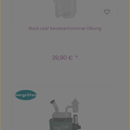
Black Leaf Revolvertrommel Ölbong
39,90 €
Regulärer Preis:
Vergriffen