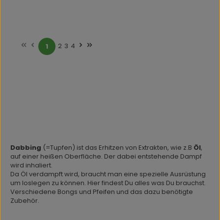
2
3
4
1
Seite
Seite
Seite
Seite
Dabbing
(=Tupfen) ist das Erhitzen von Extrakten, wie z.B
Öl
,
auf einer heißen Oberfläche. Der dabei entstehende Dampf
wird inhaliert.
Da Öl verdampft wird, braucht man eine spezielle Ausrüstung
um loslegen zu können. Hier findest Du alles was Du brauchst.
Verschiedene Bongs und Pfeifen und das dazu benötigte
Zubehör.