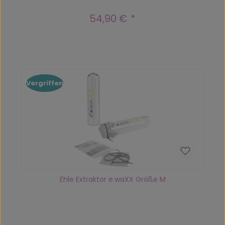
54,90 €
Regulärer Preis:
Vergriffen
Ehle Extraktor e.waXX Größe M