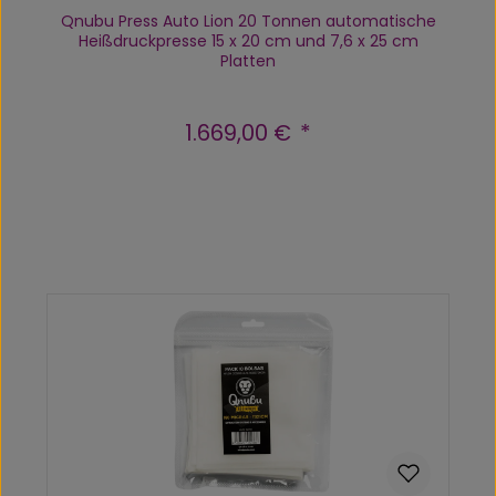
Qnubu Press Auto Lion 20 Tonnen automatische
Heißdruckpresse 15 x 20 cm und 7,6 x 25 cm
Platten
1.669,00 €
Regulärer Preis:
Produkt Anzahl: Gib den gewünscht
In den Warenkorb