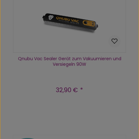
Qnubu Vac Sealer Gerät zum Vakuumieren und
Versiegeln 90W
32,90 €
Regulärer Preis:
Produkt Anzahl: Gib den gewünscht
In den Warenkorb