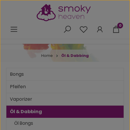
Zum Hauptinhalt springen
0
Du hast 0 Produkte 
Home
Öl & Dabbing
Bongs
Pfeifen
Vaporizer
Öl & Dabbing
Öl Bongs