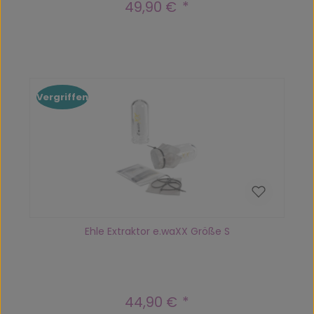
49,90 €
Regulärer Preis:
Vergriffen
Ehle Extraktor e.waXX Größe S
44,90 €
Regulärer Preis: