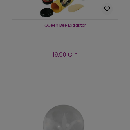
Queen Bee Extraktor
19,90 €
Regulärer Preis:
Produkt Anzahl: Gib den gewünscht
In den Warenkorb