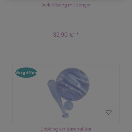
Breit Ölbong mit Banger
32,90 €
Regulärer Preis:
Vergriffen
Dabbing Set Baseball Bat