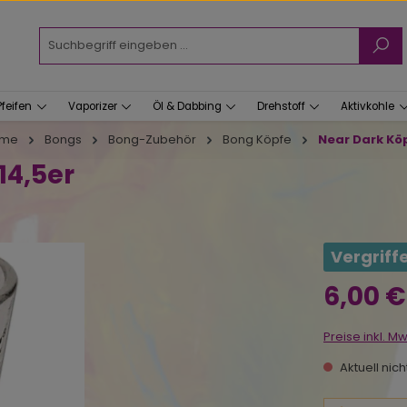
Pfeifen
Vaporizer
Öl & Dabbing
Drehstoff
Aktivkohle
me
Bongs
Bong-Zubehör
Bong Köpfe
Near Dark Kö
14,5er
Vergriff
Regulärer Prei
6,00 €
Preise inkl. M
Aktuell nic