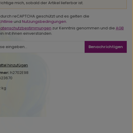
chtige mich, sobald der Artikel lieferbar ist.
st durch reCAPTCHA geschützt und es gelten die
htlinie
und
Nutzungsbedingungen
.
atenschutzbestimmungen
zur Kenntnis genommen und die
AGB
in mit ihnen einverstanden.
Benachrichtigen
ttel hinzufügen
mer:
h2702E98
623670
2 kg