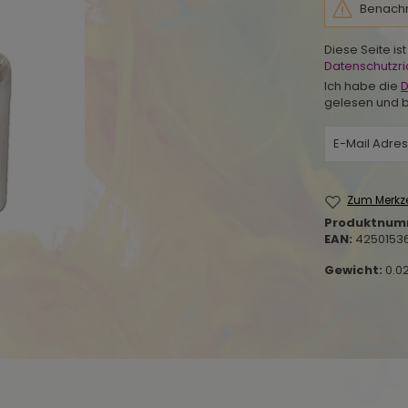
Benachri
Diese Seite i
Datenschutzric
Ich habe die
D
gelesen und b
Zum Merkze
Produktnum
EAN:
4250153
Gewicht:
0.0