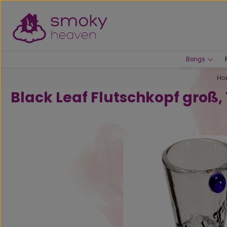
um Hauptinhalt springen
Zur Suche springen
Bongs
Ho
Black Leaf Flutschkopf groß, 
Bildergalerie überspringen