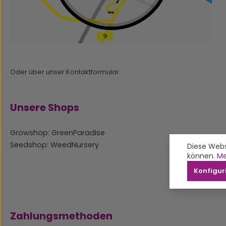
Oder über unser
Kontaktformular
.
Unsere Shops
Growshop: GreenParadise
Seedshop: WeedNursery
Diese Webs
können.
Me
Konfigur
Zahlungsmethoden