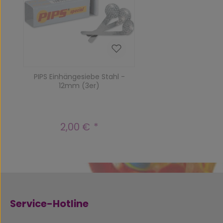
PIPS Einhängesiebe Stahl -
12mm (3er)
2,00 €
Regulärer Preis:
Service-Hotline