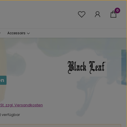
0
Du hast 0 Produkte 
Accessoirs
en
s:
wSt. zzgl. Versandkosten
ht verfügbar