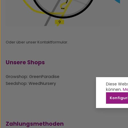
Oder über unser
Kontaktformular
.
Unsere Shops
Growshop: GreenParadise
Seedshop: WeedNursery
Diese Webs
können.
Me
Konfigur
Zahlungsmethoden