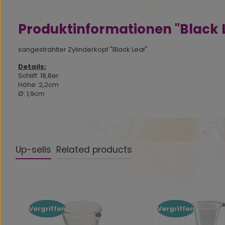
Produktinformationen "Black L
sangestrahlter Zylinderkopf "Black Leaf"
Details:
Schliff: 18,8er
Höhe: 2,2cm
Ø: 1,9cm
Up-sells
Related products
Produktgalerie überspringen
Vergriffen
Vergriffen