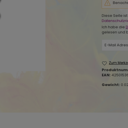
Benachri
Diese Seite i
Datenschutzric
Ich habe die
D
gelesen und b
Zum Merkze
Produktnum
EAN:
4250153
Gewicht:
0.0