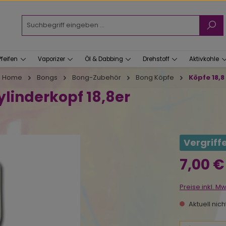
Pfeifen
Vaporizer
Öl & Dabbing
Drehstoff
Aktivkohle
Home
Bongs
Bong-Zubehör
Bong Köpfe
Köpfe 18,8
ylinderkopf 18,8er
Vergriff
Regulärer Prei
7,00 €
Preise inkl. M
Aktuell nic