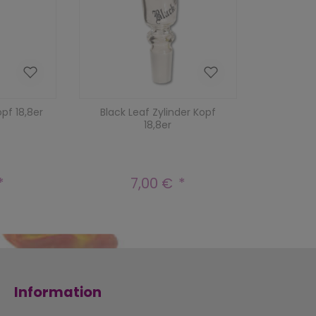
pf 18,8er
Black Leaf Zylinder Kopf
18,8er
7,00 €
r Preis:
Regulärer Preis:
Information