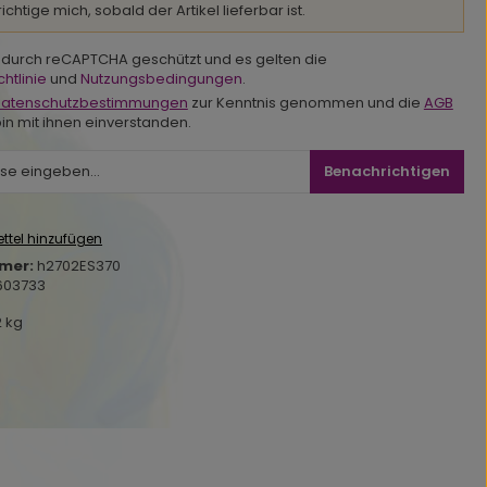
chtige mich, sobald der Artikel lieferbar ist.
st durch reCAPTCHA geschützt und es gelten die
htlinie
und
Nutzungsbedingungen
.
atenschutzbestimmungen
zur Kenntnis genommen und die
AGB
in mit ihnen einverstanden.
Benachrichtigen
ttel hinzufügen
mer:
h2702ES370
603733
2 kg