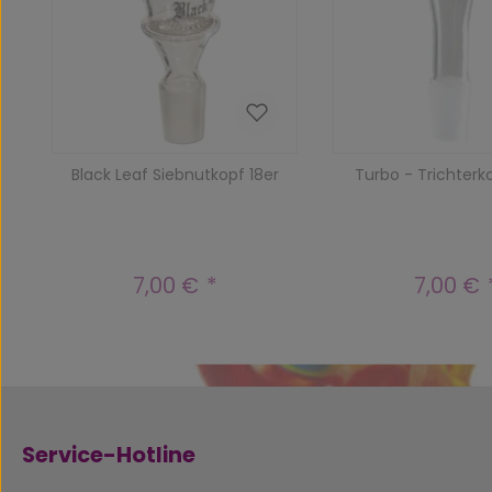
Black Leaf Siebnutkopf 18er
Turbo - Trichterko
7,00 €
7,00 €
Regulärer Preis:
Reguläre
Service-Hotline