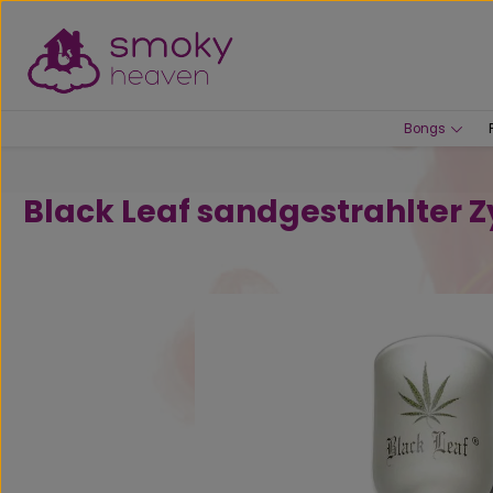
um Hauptinhalt springen
Zur Suche springen
Bongs
Black Leaf sandgestrahlter Z
Bildergalerie überspringen