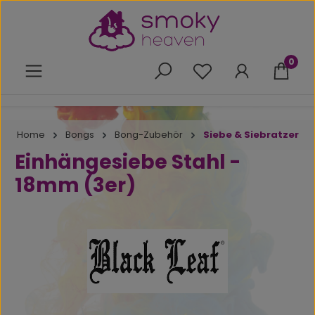
Zum Hauptinhalt springen
0
Du hast 0 Produkte 
Home
Bongs
Bong-Zubehör
Siebe & Siebratzer
Einhängesiebe Stahl -
18mm (3er)