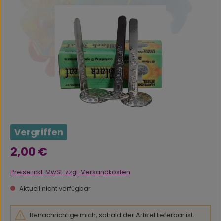
Bildergalerie überspringen
Vergriffen
Regulärer Preis:
2,00 €
Preise inkl. MwSt. zzgl. Versandkosten
Aktuell nicht verfügbar
Benachrichtige mich, sobald der Artikel lieferbar ist.