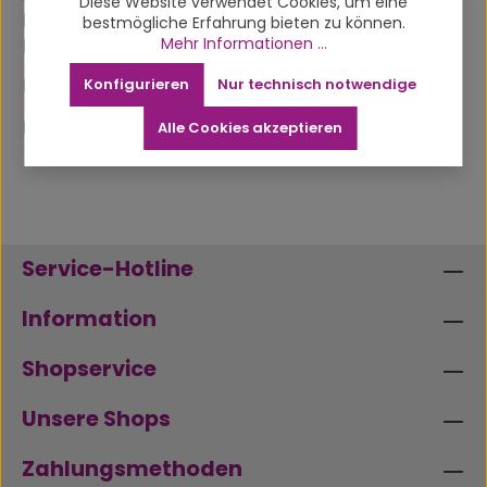
Diese Website verwendet Cookies, um eine
Einhängesiebe für Pfeifenköpfe, Bongs,
bestmögliche Erfahrung bieten zu können.
Mehr Informationen ...
Kawums uvm. Details:Ø…
Mehr
Eigenschaften
Konfigurieren
Nur technisch notwendige
Produktsicherheit
Alle Cookies akzeptieren
Service-Hotline
Information
Shopservice
Unsere Shops
Zahlungsmethoden