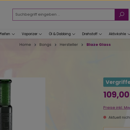
Pfeifen
Vaporizer
Öl & Dabbing
Drehstoff
Aktivkohle
Home
Bongs
Hersteller
Blaze Glass
Vergriff
Regulärer Prei
109,00
Preise inkl. M
Aktuell nic