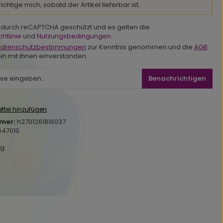
chtige mich, sobald der Artikel lieferbar ist.
st durch reCAPTCHA geschützt und es gelten die
htlinie
und
Nutzungsbedingungen
.
atenschutzbestimmungen
zur Kenntnis genommen und die
AGB
in mit ihnen einverstanden.
Benachrichtigen
ttel hinzufügen
mer:
h2701261816037
647010
kg