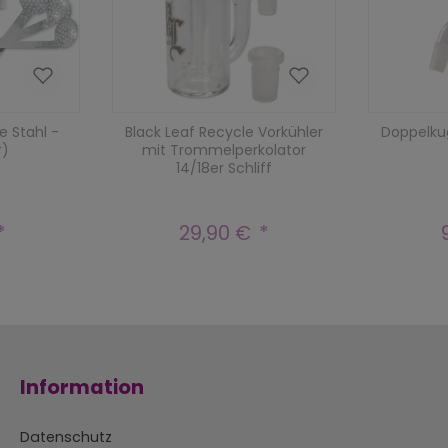
e Stahl -
Black Leaf Recycle Vorkühler
Doppelkug
r)
mit Trommelperkolator
14/18er Schliff
29,90 €
r Preis:
Regulärer Preis:
Information
Datenschutz