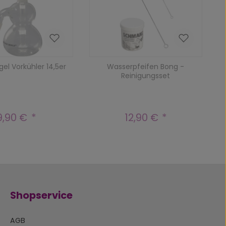
el Vorkühler 14,5er
Wasserpfeifen Bong -
Reinigungsset
9,90 €
12,90 €
Regulärer Preis:
Regulärer Preis:
Shopservice
AGB