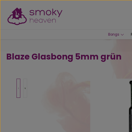
um Hauptinhalt springen
Zur Suche springen
Bongs
Blaze Glasbong 5mm grün
Bildergalerie überspringen