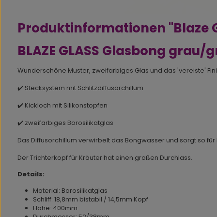
Produktinformationen "Blaze
BLAZE GLASS Glasbong grau/g
Wunderschöne Muster, zweifarbiges Glas und das 'vereiste' F
✔️ Stecksystem mit Schlitzdiffusorchillum
✔️ Kickloch mit Silikonstopfen
✔️ zweifarbiges Borosilikatglas
Das Diffusorchillum verwirbelt das Bongwasser und sorgt so für
Der Trichterkopf für Kräuter hat einen großen Durchlass.
Details:
Material: Borosilikatglas
Schliff: 18,8mm bistabil / 14,5mm Kopf
Höhe: 400mm
Durchmesser:
52/38mm