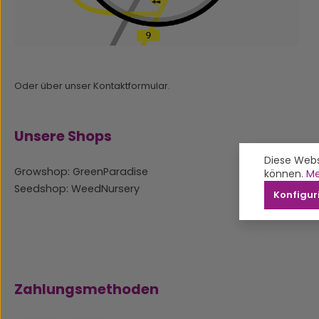
Oder über unser
Kontaktformular
.
Unsere Shops
Diese Webs
Growshop: GreenParadise
können.
Me
Seedshop: WeedNursery
Konfigur
Zahlungsmethoden