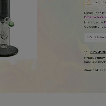
Benachri
Diese Seite i
Datenschutzric
Ich habe die
D
gelesen und b
Zum Merkze
Produktnum
EAN:
4250153
Gewicht:
1.2 