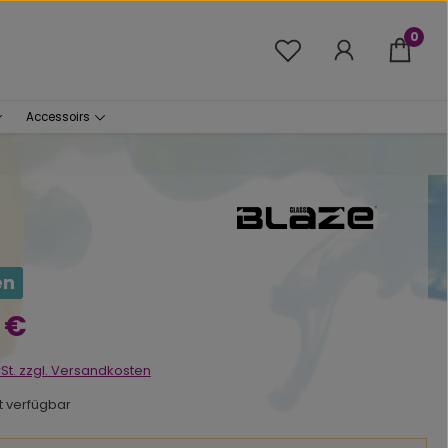
0
Du hast 0 Produkte 
Accessoirs
en
s:
 €
wSt. zzgl. Versandkosten
ht verfügbar