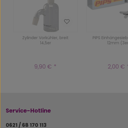
Zylinder Vorkühler, breit
PIPS Einhängesieb
14,5er
12mm (3e
9,90 €
2,00 €
Regulärer Preis:
Reguläre
Service-Hotline
0621 / 68 170 113