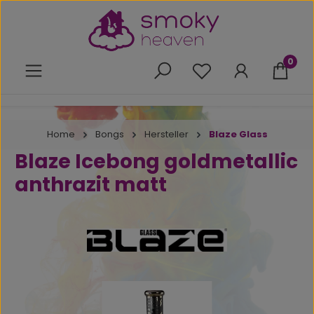
Zum Hauptinhalt springen
0
Du hast 0 Produkte 
Home
Bongs
Hersteller
Blaze Glass
Blaze Icebong goldmetallic
anthrazit matt
Bildergalerie überspringen