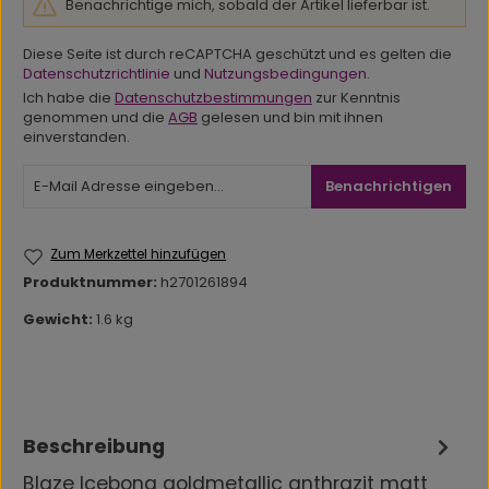
Benachrichtige mich, sobald der Artikel lieferbar ist.
Diese Seite ist durch reCAPTCHA geschützt und es gelten die
Datenschutzrichtlinie
und
Nutzungsbedingungen
.
Ich habe die
Datenschutzbestimmungen
zur Kenntnis
genommen und die
AGB
gelesen und bin mit ihnen
einverstanden.
Benachrichtigen
Zum Merkzettel hinzufügen
Produktnummer:
h2701261894
Gewicht:
1.6 kg
Beschreibung
Blaze Icebong goldmetallic anthrazit matt