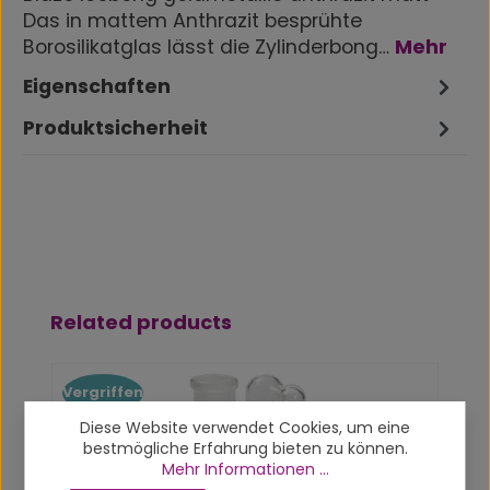
Das in mattem Anthrazit besprühte
Borosilikatglas lässt die Zylinderbong…
Mehr
Eigenschaften
Produktsicherheit
Produktgalerie überspringen
Related products
Vergriffen
Diese Website verwendet Cookies, um eine
bestmögliche Erfahrung bieten zu können.
Mehr Informationen ...