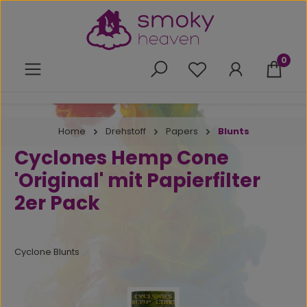
Zum Hauptinhalt springen
0
Du hast 0 Produkte 
Home
Drehstoff
Papers
Blunts
Cyclones Hemp Cone
'Original' mit Papierfilter
2er Pack
Cyclone Blunts
Bildergalerie überspringen