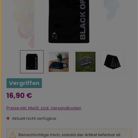
Vergriffen
Regulärer Preis:
16,90 €
Preise inkl. MwSt. zzgl. Versandkosten
Aktuell nicht verfügbar
Benachrichtige mich, sobald der Artikel lieferbar ist.