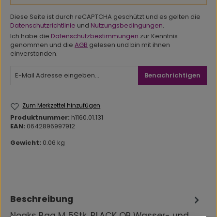
Diese Seite ist durch reCAPTCHA geschützt und es gelten die
Datenschutzrichtlinie
und
Nutzungsbedingungen
.
Ich habe die
Datenschutzbestimmungen
zur Kenntnis
genommen und die
AGB
gelesen und bin mit ihnen
einverstanden.
Benachrichtigen
Zum Merkzettel hinzufügen
Produktnummer:
h1160.01.131
EAN:
0642896997912
Gewicht:
0.06 kg
Beschreibung
Noaks Bag M 5Stk. BLACK OP Wasser- und