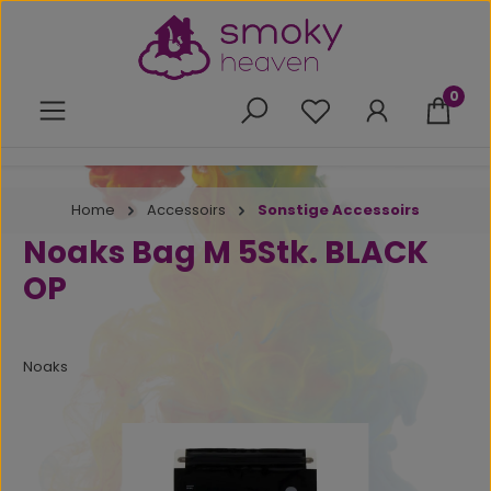
Zum Hauptinhalt springen
0
Du hast 0 Produkte 
Home
Accessoirs
Sonstige Accessoirs
Noaks Bag M 5Stk. BLACK
OP
Noaks
Bildergalerie überspringen