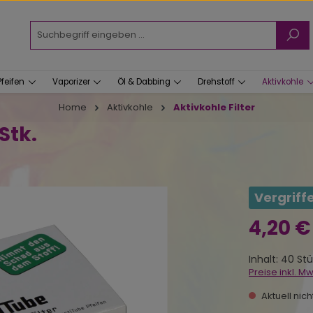
Pfeifen
Vaporizer
Öl & Dabbing
Drehstoff
Aktivkohle
Home
Aktivkohle
Aktivkohle Filter
Stk.
Vergriff
Regulärer Prei
4,20 €
Inhalt:
40 St
Preise inkl. M
Aktuell nic