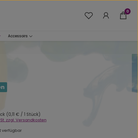
0
Du hast 0 Produkte 
Accessoirs
en
s:
ück
(0,11 € / 1 Stück)
wSt. zzgl. Versandkosten
ht verfügbar