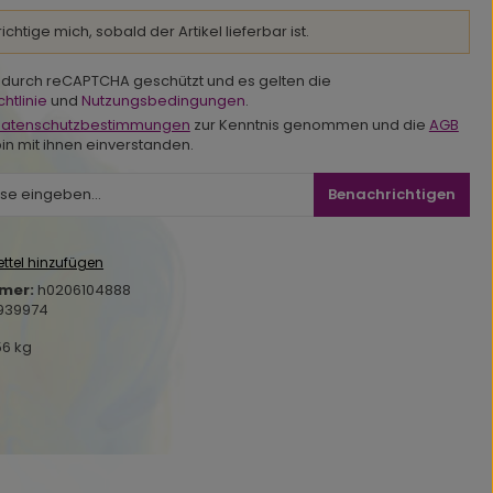
chtige mich, sobald der Artikel lieferbar ist.
st durch reCAPTCHA geschützt und es gelten die
htlinie
und
Nutzungsbedingungen
.
atenschutzbestimmungen
zur Kenntnis genommen und die
AGB
in mit ihnen einverstanden.
Benachrichtigen
ttel hinzufügen
mer:
h0206104888
939974
56 kg