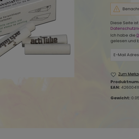
Benachri
Diese Seite i
Datenschutzric
Ich habe die
D
gelesen und b
Zum Merkze
Produktnum
EAN:
4260041
Gewicht:
0.0