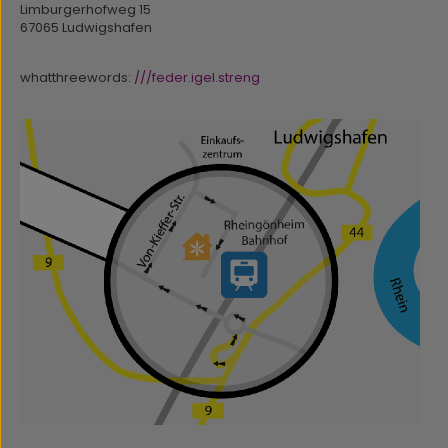
Limburgerhofweg 15
67065 Ludwigshafen
whatthreewords:
///feder.igel.streng