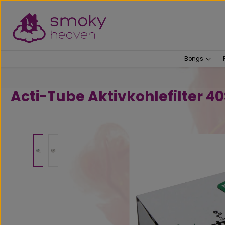
um Hauptinhalt springen
Zur Suche springen
Bongs
Acti-Tube Aktivkohlefilter 40
Bildergalerie überspringen