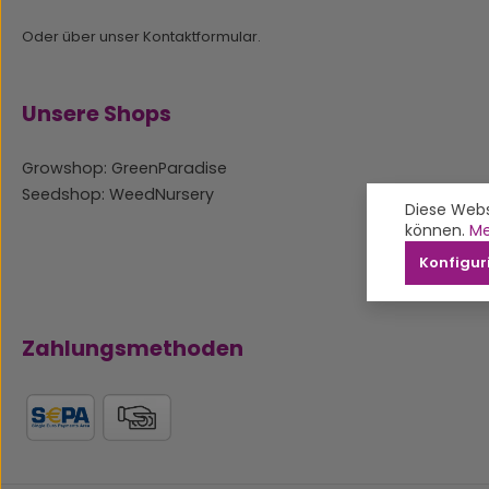
Oder über unser
Kontaktformular
.
Unsere Shops
Growshop: GreenParadise
Seedshop: WeedNursery
Diese Webs
können.
Me
Konfigur
Zahlungsmethoden