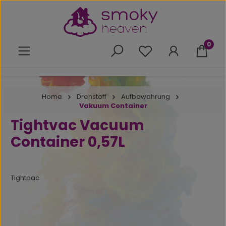
Zum Hauptinhalt springen
0
Du hast 0 Produkte 
Home
Drehstoff
Aufbewahrung
Vakuum Container
Tightvac Vacuum
Container 0,57L
Tightpac
Bildergalerie überspringen