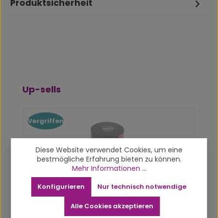
Produktsicherheit
Produktgalerie überspringen
Up-sells
Vergriffen
Diese Website verwendet Cookies, um eine
bestmögliche Erfahrung bieten zu können.
Mehr Informationen ...
Konfigurieren
Nur technisch notwendige
Alle Cookies akzeptieren
Tightvac Vacuum Container 1,30L