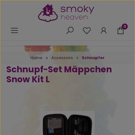
Zum Hauptinhalt springen
0
Du hast 0 Produkte 
Home
Accessoirs
Schnupfer
Schnupf-Set Mäppchen
Snow Kit L
Bildergalerie überspringen