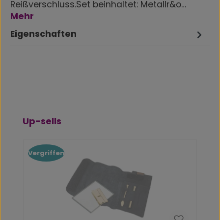
Reißverschluss.Set beinhaltet: Metallr&o…
Mehr
Eigenschaften
Produktgalerie überspringen
Up-sells
Vergriffen