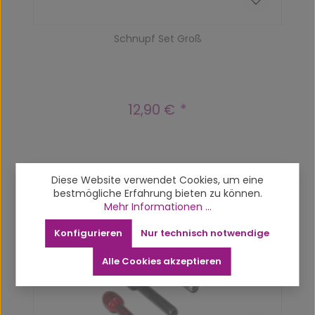
Schnupf Set Groß
12,90 €
Regulärer Preis:
Diese Website verwendet Cookies, um eine
Produktgalerie überspringen
Related products
bestmögliche Erfahrung bieten zu können.
Mehr Informationen ...
Vergriffen
Konfigurieren
Nur technisch notwendige
Alle Cookies akzeptieren