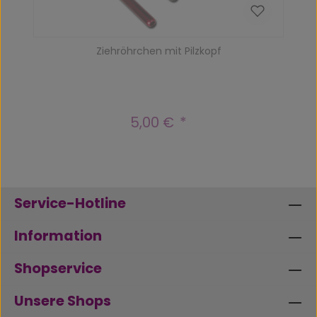
Ziehröhrchen mit Pilzkopf
5,00 €
Regulärer Preis:
Service-Hotline
Information
Shopservice
Unsere Shops