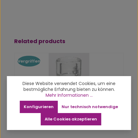
Produktgalerie überspringen
Related products
Vergriffen
Diese Website verwendet Cookies, um eine
bestmögliche Erfahrung bieten zu können.
Mehr Informationen ...
Konfigurieren
Nur technisch notwendige
Alle Cookies akzeptieren
Bigbowl 18,8mm - massives Köpfchen