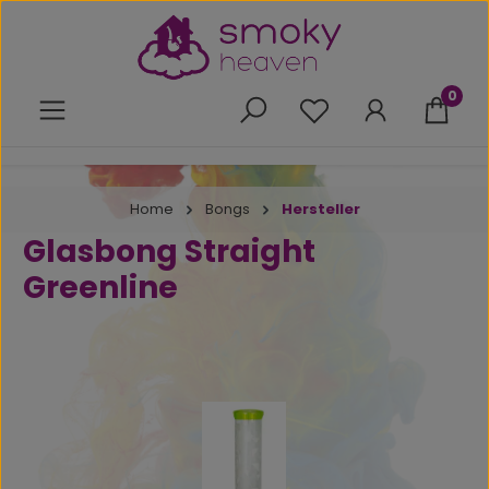
Zum Hauptinhalt springen
0
Du hast 0 Produkte 
Home
Bongs
Hersteller
Glasbong Straight
Greenline
Bildergalerie überspringen