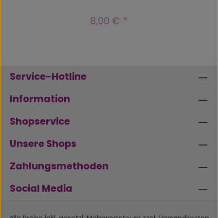
8,00 €
Regulärer Preis:
Service-Hotline
Information
Shopservice
Unsere Shops
Zahlungsmethoden
Social Media