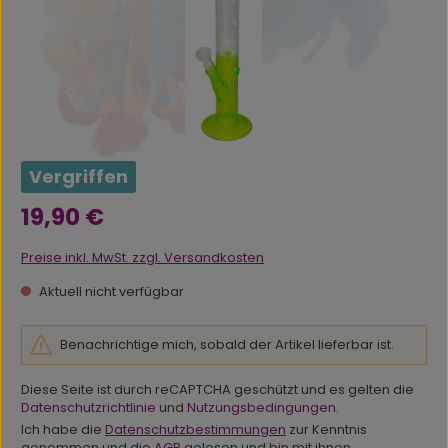
Vergriffen
Regulärer Preis:
19,90 €
Preise inkl. MwSt. zzgl. Versandkosten
Aktuell nicht verfügbar
Benachrichtige mich, sobald der Artikel lieferbar ist.
Diese Seite ist durch reCAPTCHA geschützt und es gelten die
Datenschutzrichtlinie
und
Nutzungsbedingungen
.
Ich habe die
Datenschutzbestimmungen
zur Kenntnis
genommen und die
AGB
gelesen und bin mit ihnen