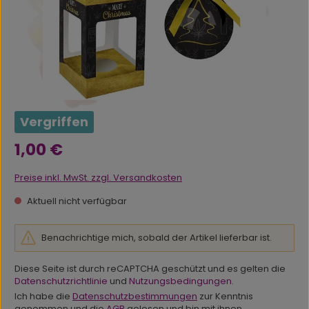
Vergriffen
Regulärer Preis:
1,00 €
Preise inkl. MwSt. zzgl. Versandkosten
Aktuell nicht verfügbar
Benachrichtige mich, sobald der Artikel lieferbar ist.
Diese Seite ist durch reCAPTCHA geschützt und es gelten die
Datenschutzrichtlinie
und
Nutzungsbedingungen
.
Ich habe die
Datenschutzbestimmungen
zur Kenntnis
genommen und die
AGB
gelesen und bin mit ihnen