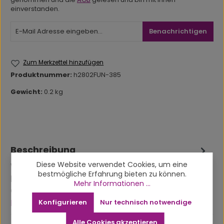
einverstanden.
Benachrichtigen
Zum Merkzettel hinzufügen
Produktnummer:
h2802FUN-385
Gewicht:
0.2 kg
Beschreibung
Diese Website verwendet Cookies, um eine
Weihnachtskugel schwarz "Mary Christmas"
bestmögliche Erfahrung bieten zu können.
Details: Weihnachtskugel, schwarz, "Mary
Mehr Informationen ...
Christmas", Kunststoff*Exklusiv* die Weihn…
Mehr
Konfigurieren
Nur technisch notwendige
Alle Cookies akzeptieren