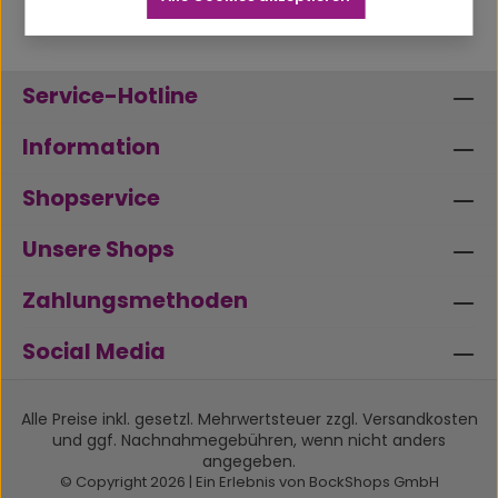
Service-Hotline
Information
Shopservice
Unsere Shops
Zahlungsmethoden
Social Media
Alle Preise inkl. gesetzl. Mehrwertsteuer zzgl.
Versandkosten
und ggf. Nachnahmegebühren, wenn nicht anders
angegeben.
© Copyright 2026 | Ein Erlebnis von BockShops GmbH