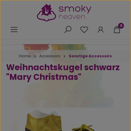
Zum Hauptinhalt springen
0
Du hast 0 Produkte 
Home
Accessoirs
Sonstige Accessoirs
Weihnachtskugel schwarz
"Mary Christmas"
Bildergalerie überspringen