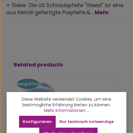
+ Siebe Die US Schraubpfeife "Weed" ist eine
aus Metall gefertigte Purpfeife.&…
Mehr
Produktgalerie überspringen
Related products
Vergriffen
Diese Website verwendet Cookies, um eine
bestmögliche Erfahrung bieten zu können.
Mehr Informationen ...
Konfigurieren
Nur technisch notwendige