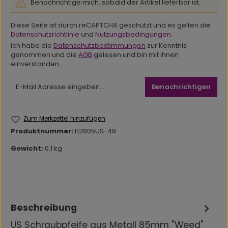
Benachrichtige mich, sobald der Artikel lieferbar ist.
Diese Seite ist durch reCAPTCHA geschützt und es gelten die
Datenschutzrichtlinie
und
Nutzungsbedingungen
.
Ich habe die
Datenschutzbestimmungen
zur Kenntnis
genommen und die
AGB
gelesen und bin mit ihnen
einverstanden.
Benachrichtigen
Zum Merkzettel hinzufügen
Produktnummer:
h2805US-48
Gewicht:
0.1 kg
Beschreibung
US Schraubpfeife aus Metall 85mm "Weed"