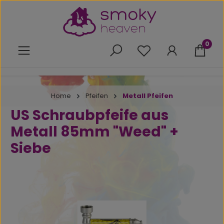
Zum Hauptinhalt springen
0
Du hast 0 Produkte 
Home
Pfeifen
Metall Pfeifen
US Schraubpfeife aus
Metall 85mm "Weed" +
Siebe
Bildergalerie überspringen