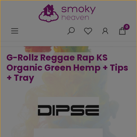
Zum Hauptinhalt springen
0
Du hast 0 Produkte 
G-Rollz Reggae Rap KS
Organic Green Hemp + Tips
+ Tray
Bildergalerie überspringen