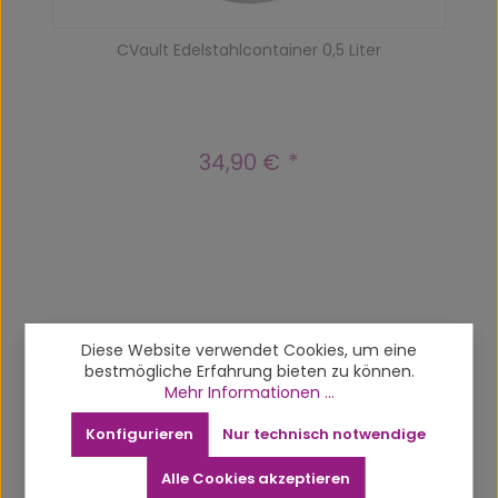
CVault Edelstahlcontainer 0,5 Liter
34,90 €
Regulärer Preis:
Produktgalerie überspringen
Related products
Diese Website verwendet Cookies, um eine
bestmögliche Erfahrung bieten zu können.
Mehr Informationen ...
Konfigurieren
Nur technisch notwendige
Alle Cookies akzeptieren