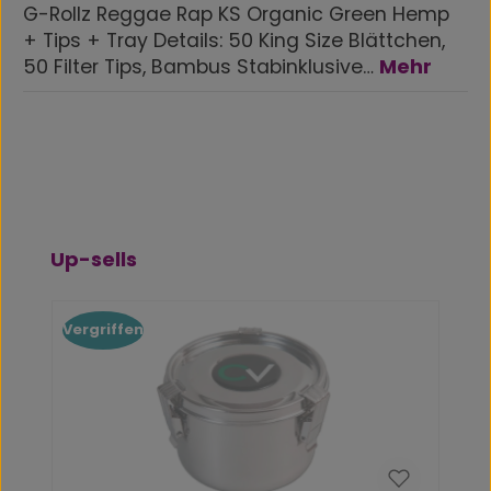
G-Rollz Reggae Rap KS Organic Green Hemp
+ Tips + Tray Details: 50 King Size Blättchen,
50 Filter Tips, Bambus Stabinklusive…
Mehr
Produktgalerie überspringen
Up-sells
Vergriffen