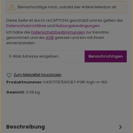
Benachrichtige mich, sobald der Artikel lieferbar ist.
Diese Seite ist durch reCAPTCHA geschützt und es gelten die
Datenschutzrichtlinie
und
Nutzungsbedingungen
.
Ich habe die
Datenschutzbestimmungen
zur Kenntnis
genommen und die
AGB
gelesen und bin mit ihnen
einverstanden.
Benachrichtigen
Zum Merkzettel hinzufügen
Produktnummer:
h41071797E61C87-PGR-bgh-rr-ttG
Gewicht:
0.06 kg
Beschreibung