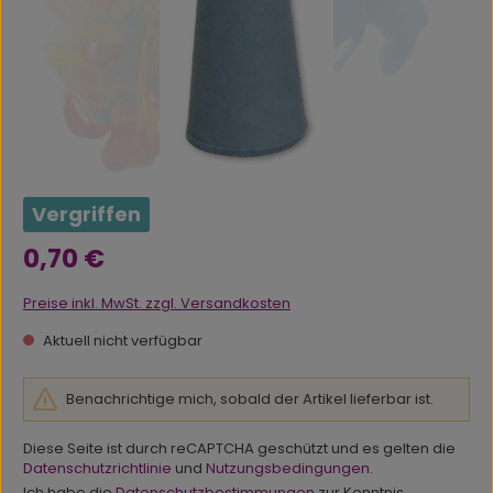
Vergriffen
Regulärer Preis:
0,70 €
Preise inkl. MwSt. zzgl. Versandkosten
Aktuell nicht verfügbar
Benachrichtige mich, sobald der Artikel lieferbar ist.
Diese Seite ist durch reCAPTCHA geschützt und es gelten die
Datenschutzrichtlinie
und
Nutzungsbedingungen
.
Ich habe die
Datenschutzbestimmungen
zur Kenntnis