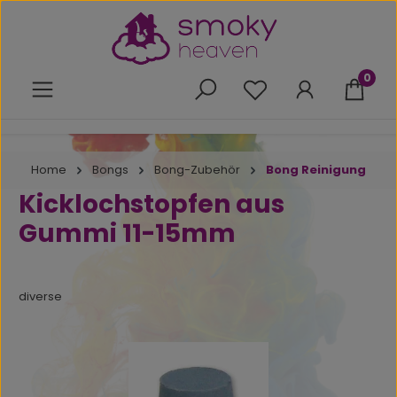
Zum Hauptinhalt springen
0
Du hast 0 Produkte 
Home
Bongs
Bong-Zubehör
Bong Reinigung
Kicklochstopfen aus
Gummi 11-15mm
diverse
Bildergalerie überspringen