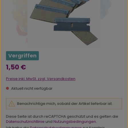
Vergriffen
Regulärer Preis:
1,50 €
Preise inkl. MwSt. zzgl. Versandkosten
Aktuell nicht verfügbar
Benachrichtige mich, sobald der Artikel lieferbar ist.
Diese Seite ist durch reCAPTCHA geschützt und es gelten die
Datenschutzrichtlinie
und
Nutzungsbedingungen
.
Ich habe die
Datenschutzbestimmungen
zur Kenntnis