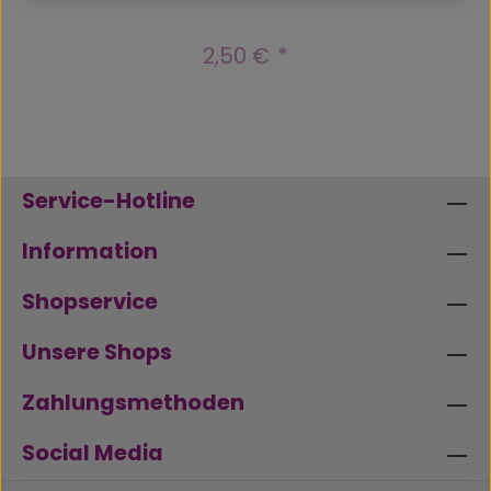
2,50 €
Regulärer Preis:
Service-Hotline
Information
Shopservice
Unsere Shops
Zahlungsmethoden
Social Media