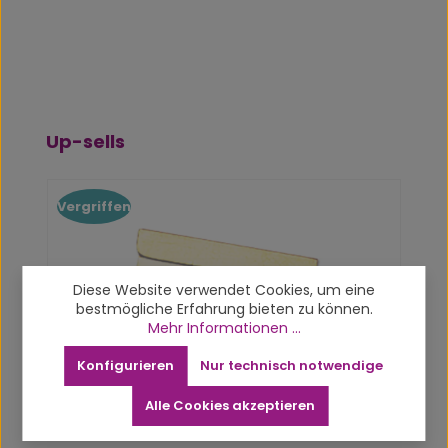
Produktgalerie überspringen
Up-sells
Vergriffen
Diese Website verwendet Cookies, um eine
bestmögliche Erfahrung bieten zu können.
Mehr Informationen ...
Konfigurieren
Nur technisch notwendige
Goldfarbene Klinge
Alle Cookies akzeptieren