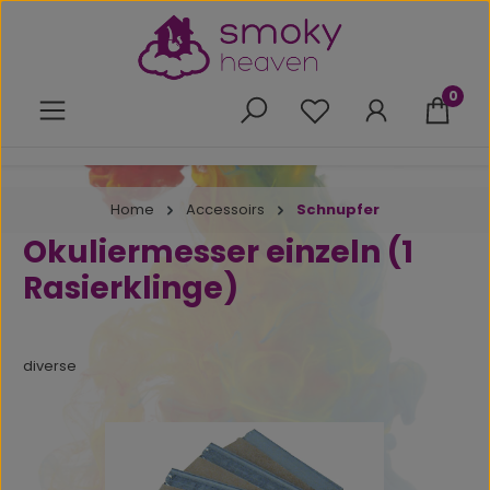
Zum Hauptinhalt springen
0
Du hast 0 Produkte 
Home
Accessoirs
Schnupfer
Okuliermesser einzeln (1
Rasierklinge)
diverse
Bildergalerie überspringen