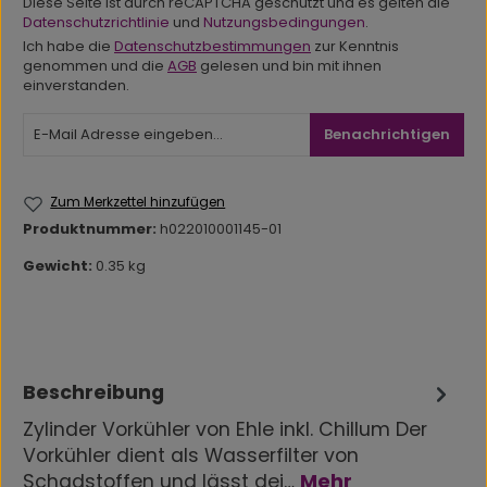
Diese Seite ist durch reCAPTCHA geschützt und es gelten die
Datenschutzrichtlinie
und
Nutzungsbedingungen
.
Ich habe die
Datenschutzbestimmungen
zur Kenntnis
genommen und die
AGB
gelesen und bin mit ihnen
einverstanden.
Benachrichtigen
Zum Merkzettel hinzufügen
Produktnummer:
h022010001145-01
Gewicht:
0.35 kg
Beschreibung
Zylinder Vorkühler von Ehle inkl. Chillum Der
Vorkühler dient als Wasserfilter von
Schadstoffen und lässt dei…
Mehr