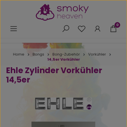
Zum Hauptinhalt springen
0
Du hast 0 Produkte 
Home
Bongs
Bong-Zubehör
Vorkühler
14,5er Vorkühler
Ehle Zylinder Vorkühler
14,5er
Bildergalerie überspringen