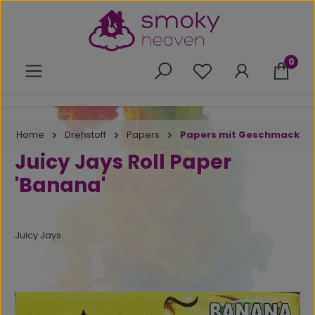
Zum Hauptinhalt springen
0
Du hast 0 Produkte 
Home
Drehstoff
Papers
Papers mit Geschmack
Juicy Jays Roll Paper
'Banana'
Juicy Jays
Bildergalerie überspringen