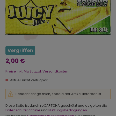
Vergriffen
Regulärer Preis:
2,00 €
Preise inkl. MwSt. zzgl. Versandkosten
Aktuell nicht verfügbar
Benachrichtige mich, sobald der Artikel lieferbar ist.
Diese Seite ist durch reCAPTCHA geschützt und es gelten die
Datenschutzrichtlinie
und
Nutzungsbedingungen
.
Ich habe die
Datenschutzbestimmungen
zur Kenntnis