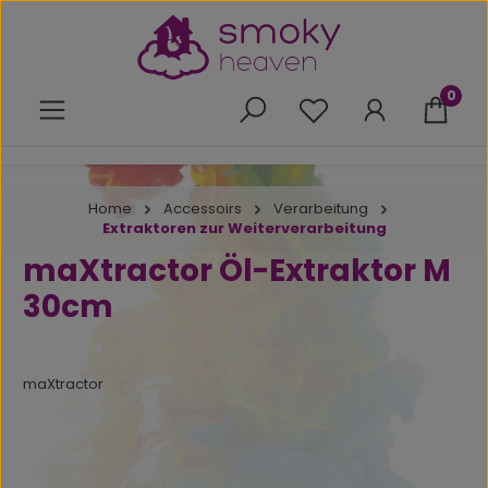
Zum Hauptinhalt springen
0
Du hast 0 Produkte 
Home
Accessoirs
Verarbeitung
Extraktoren zur Weiterverarbeitung
maXtractor Öl-Extraktor M
30cm
maXtractor
Bildergalerie überspringen