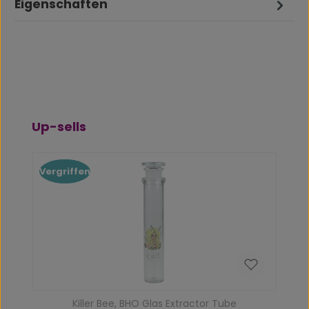
Eigenschaften
Produktgalerie überspringen
Up-sells
Vergriffen
Killer Bee, BHO Glas Extractor Tube