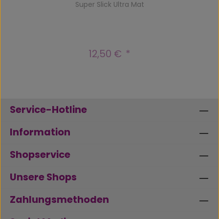
Super Slick Ultra Mat
12,50 €
Regulärer Preis:
Service-Hotline
Information
Shopservice
Unsere Shops
Zahlungsmethoden