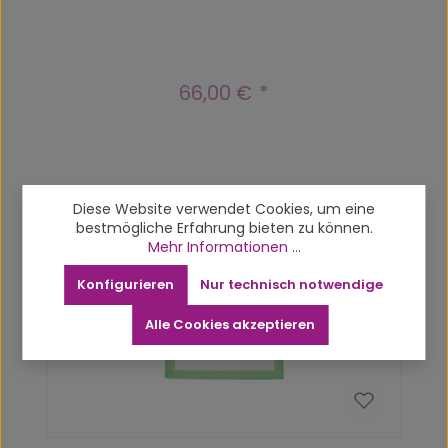
66,00 €
Regulärer Preis:
Produktgalerie überspringen
Related products
Diese Website verwendet Cookies, um eine
bestmögliche Erfahrung bieten zu können.
Mehr Informationen ...
Vergriffen
Konfigurieren
Nur technisch notwendige
Alle Cookies akzeptieren