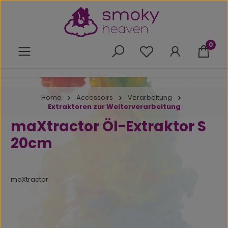
Zum Hauptinhalt springen
0
Du hast 0 Produkte 
Home
Accessoirs
Verarbeitung
Extraktoren zur Weiterverarbeitung
maXtractor Öl-Extraktor S
20cm
maXtractor
Bildergalerie überspringen