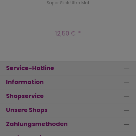
Super Slick Ultra Mat
12,50 €
Regulärer Preis:
Service-Hotline
Information
Shopservice
Unsere Shops
Zahlungsmethoden