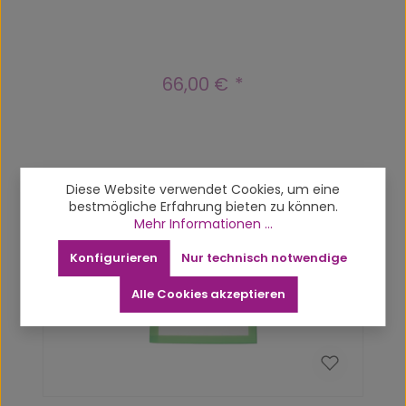
66,00 €
Regulärer Preis:
Produktgalerie überspringen
Related products
Diese Website verwendet Cookies, um eine
bestmögliche Erfahrung bieten zu können.
Mehr Informationen ...
Vergriffen
Konfigurieren
Nur technisch notwendige
Alle Cookies akzeptieren