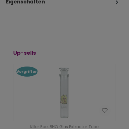
Eigenschaften
Produktgalerie überspringen
Up-sells
Vergriffen
Killer Bee, BHO Glas Extractor Tube