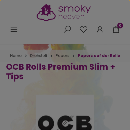
Zum Hauptinhalt springen
0
Du hast 0 Produkte 
Home
Drehstoff
Papers
Papers auf der Rolle
OCB Rolls Premium Slim +
Tips