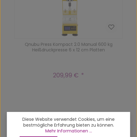
Qnubu Press Kompact 2.0 Manual 600 kg
Heißdruckpresse 6 x 12 cm Platten
209,99 €
Regulärer Preis:
Diese Website verwendet Cookies, um eine
Produktgalerie überspringen
Up-sells
bestmögliche Erfahrung bieten zu können.
Mehr Informationen ...