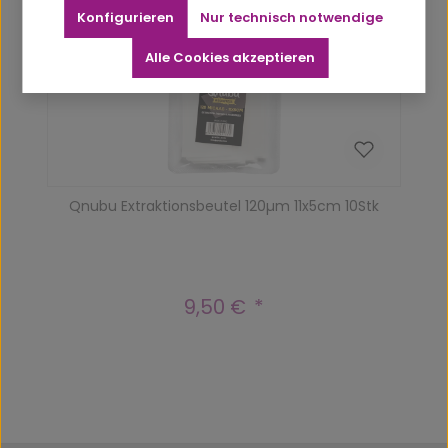
Vergriffen
Konfigurieren
Nur technisch notwendige
Alle Cookies akzeptieren
Qnubu Extraktionsbeutel 120µm 11x5cm 10Stk
9,50 €
Regulärer Preis: