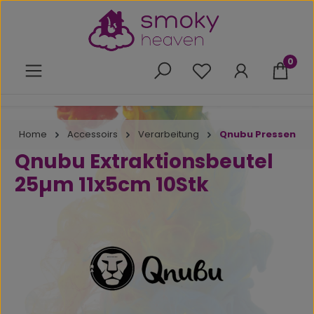
Zum Hauptinhalt springen
0
Du hast 0 Produkte 
Home
Accessoirs
Verarbeitung
Qnubu Pressen
Qnubu Extraktionsbeutel
25µm 11x5cm 10Stk