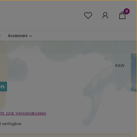
0
Du hast 0 Produkte 
Accessoirs
RAW
en
s:
wSt. zzgl. Versandkosten
ht verfügbar