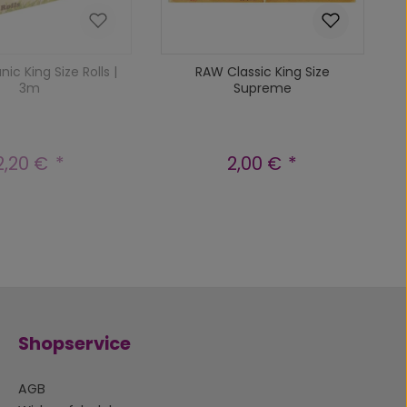
ic King Size Rolls |
RAW Classic King Size
3m
Supreme
2,20 €
2,00 €
Regulärer Preis:
Regulärer Preis:
Produkt Anzahl: Gib d
In den Warenkorb
Shopservice
AGB