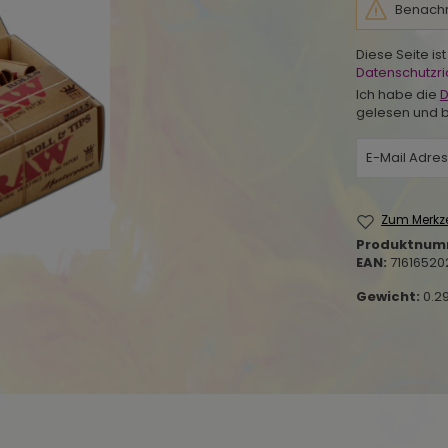
Benachri
Diese Seite i
Datenschutzric
Ich habe die
D
gelesen und b
Zum Merkze
Produktnum
EAN:
71616520
Gewicht:
0.2