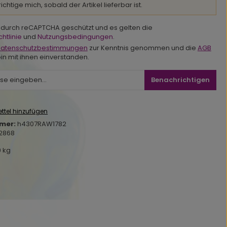
chtige mich, sobald der Artikel lieferbar ist.
st durch reCAPTCHA geschützt und es gelten die
htlinie
und
Nutzungsbedingungen
.
atenschutzbestimmungen
zur Kenntnis genommen und die
AGB
in mit ihnen einverstanden.
Benachrichtigen
ttel hinzufügen
mer:
h4307RAW1782
2868
9 kg