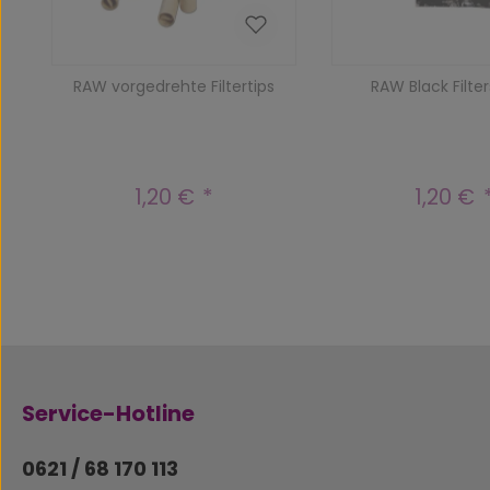
RAW vorgedrehte Filtertips
RAW Black Filter
1,20 €
1,20 €
Regulärer Preis:
Reguläre
Service-Hotline
0621 / 68 170 113