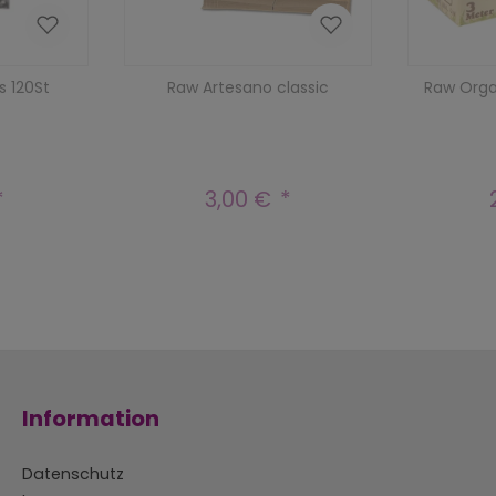
s 120St
Raw Artesano classic
Raw Organ
3,00 €
r Preis:
Regulärer Preis:
Information
Datenschutz