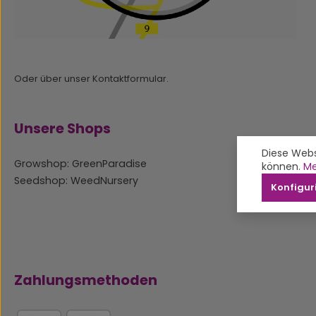
Oder über unser
Kontaktformular
.
Unsere Shops
Diese Webs
Growshop: GreenParadise
können.
Me
Seedshop: WeedNursery
Konfigur
Zahlungsmethoden