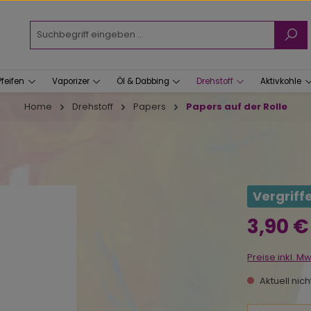
Pfeifen
Vaporizer
Öl & Dabbing
Drehstoff
Aktivkohle
Home
Drehstoff
Papers
Papers auf der Rolle
Vergriff
Regulärer Prei
3,90 €
Preise inkl. M
Aktuell nic