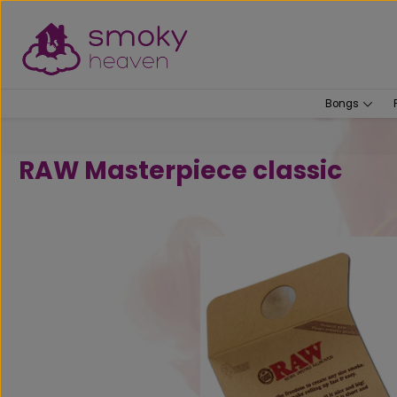
um Hauptinhalt springen
Zur Suche springen
Bongs
RAW Masterpiece classic
Bildergalerie überspringen