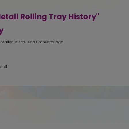
all Rolling Tray History"
y
korative Misch- und Drehunterlage.
lett