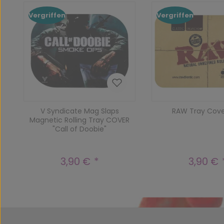
Vergriffen
Vergriffen
V Syndicate Mag Slaps
RAW Tray Cove
Magnetic Rolling Tray COVER
"Call of Doobie"
3,90 €
3,90 €
Regulärer Preis:
Reguläre