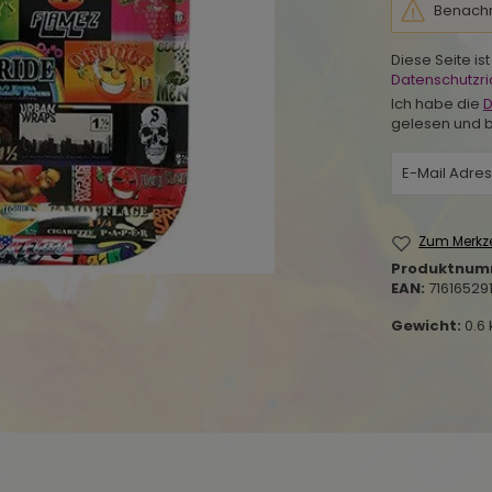
Benachri
Diese Seite i
Datenschutzric
Ich habe die
D
gelesen und b
Zum Merkze
Produktnum
EAN:
71616529
Gewicht:
0.6