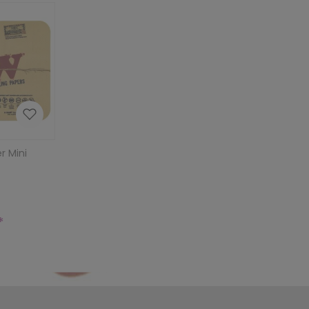
r Mini
r Preis: