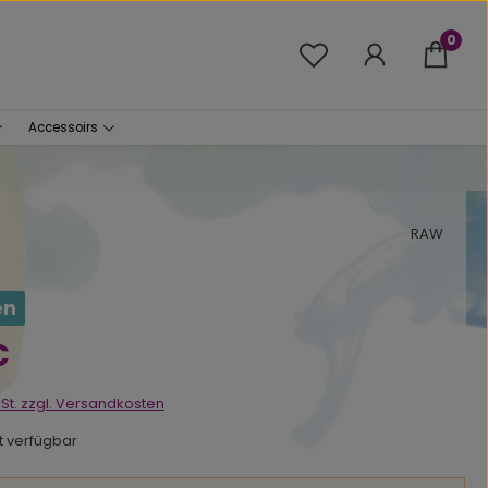
0
Du hast 0 Produkte 
Accessoirs
RAW
en
s:
€
wSt. zzgl. Versandkosten
ht verfügbar