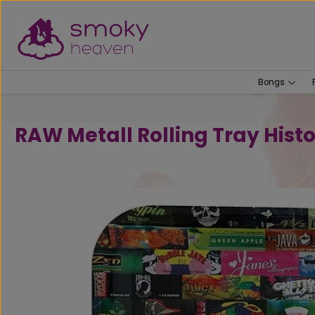
um Hauptinhalt springen
Zur Suche springen
Bongs
RAW Metall Rolling Tray Hist
Bildergalerie überspringen