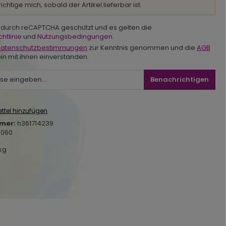
chtige mich, sobald der Artikel lieferbar ist.
st durch reCAPTCHA geschützt und es gelten die
htlinie
und
Nutzungsbedingungen
.
atenschutzbestimmungen
zur Kenntnis genommen und die
AGB
in mit ihnen einverstanden.
Benachrichtigen
ttel hinzufügen
mer:
h361714239
1060
 kg