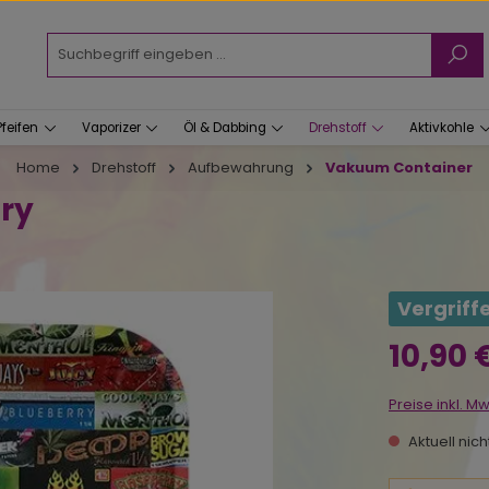
Pfeifen
Vaporizer
Öl & Dabbing
Drehstoff
Aktivkohle
Home
Drehstoff
Aufbewahrung
Vakuum Container
ory
Vergriff
Regulärer Prei
10,90 
Preise inkl. M
Aktuell nic