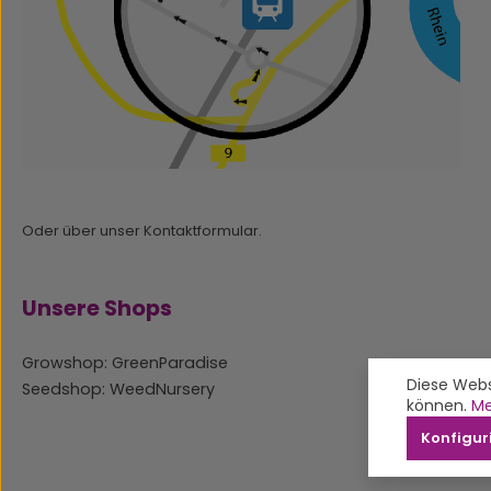
Oder über unser
Kontaktformular
.
Unsere Shops
Growshop: GreenParadise
Diese Webs
Seedshop: WeedNursery
können.
Me
Konfigur