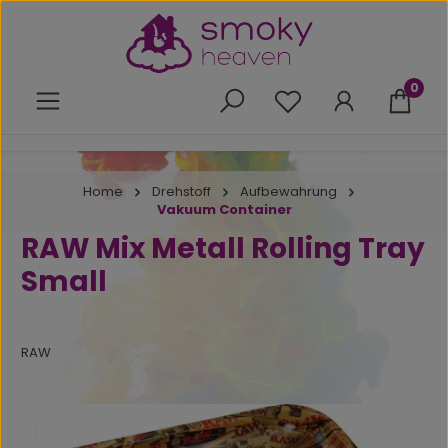
Zum Hauptinhalt springen
0
Du hast 0 Produkte 
Home
Drehstoff
Aufbewahrung
Vakuum Container
RAW Mix Metall Rolling Tray
Small
RAW
Bildergalerie überspringen