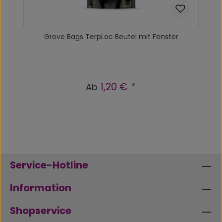
Grove Bags TerpLoc Beutel mit Fenster
1,20 €
Regulärer Preis:
Ab
Service-Hotline
Information
Shopservice