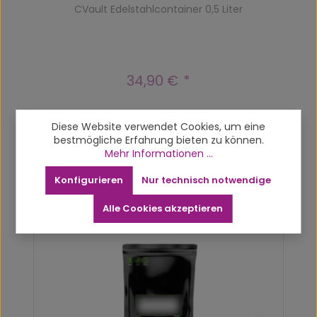
CVault Edelstahlcontainer 0,5 Liter
34,90 €
Regulärer Preis:
Diese Website verwendet Cookies, um eine
bestmögliche Erfahrung bieten zu können.
Mehr Informationen ...
Konfigurieren
Nur technisch notwendige
Produktgalerie überspringen
Related products
Alle Cookies akzeptieren