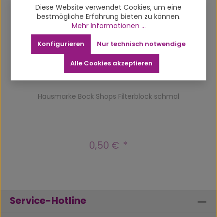
Vergriffen
Diese Website verwendet Cookies, um eine
bestmögliche Erfahrung bieten zu können.
Mehr Informationen ...
Konfigurieren
Nur technisch notwendige
Alle Cookies akzeptieren
Hausmarke Bock Shops Filterblock schmal
0,50 €
Regulärer Preis:
Service-Hotline