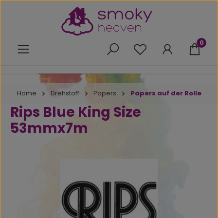
Zum Hauptinhalt springen
0
Du hast 0 Produkte 
Home
Drehstoff
Papers
Papers auf der Rolle
Rips Blue King Size
53mmx7m