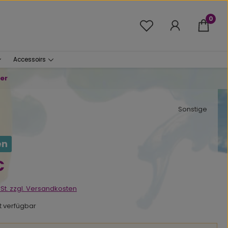
0
Du hast 0 Produkte 
Accessoirs
er
Sonstige
en
s:
€
wSt. zzgl. Versandkosten
ht verfügbar