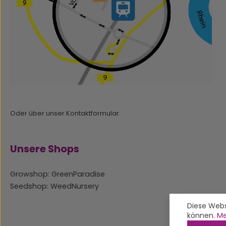
Oder über unser
Kontaktformular
.
Unsere Shops
Growshop: GreenParadise
Seedshop: WeedNursery
Diese Webs
können.
Me