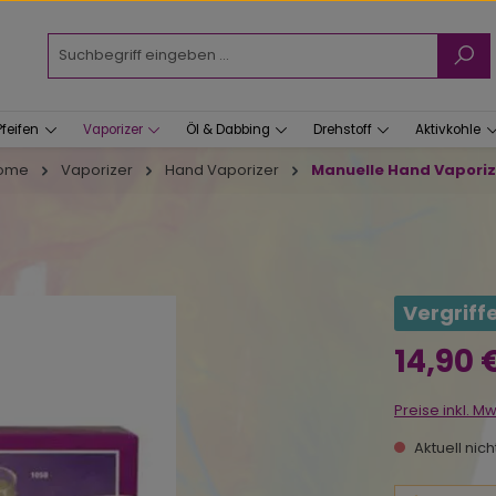
Pfeifen
Vaporizer
Öl & Dabbing
Drehstoff
Aktivkohle
ome
Vaporizer
Hand Vaporizer
Manuelle Hand Vaporiz
Vergriff
Regulärer Prei
14,90 
Preise inkl. M
Aktuell nic