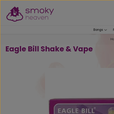
um Hauptinhalt springen
Zur Suche springen
Bongs
H
Eagle Bill Shake & Vape
Bildergalerie überspringen