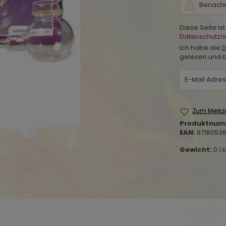
Benachri
Diese Seite i
Datenschutzric
Ich habe die
D
gelesen und b
Zum Merkze
Produktnum
EAN:
8718053
Gewicht:
0.1 