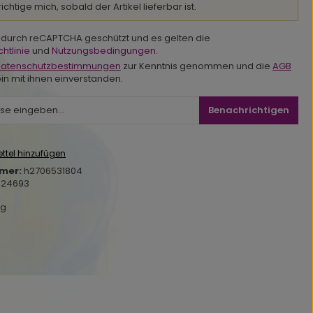
chtige mich, sobald der Artikel lieferbar ist.
st durch reCAPTCHA geschützt und es gelten die
htlinie
und
Nutzungsbedingungen
.
atenschutzbestimmungen
zur Kenntnis genommen und die
AGB
in mit ihnen einverstanden.
Benachrichtigen
ttel hinzufügen
mer:
h2706531804
624693
kg