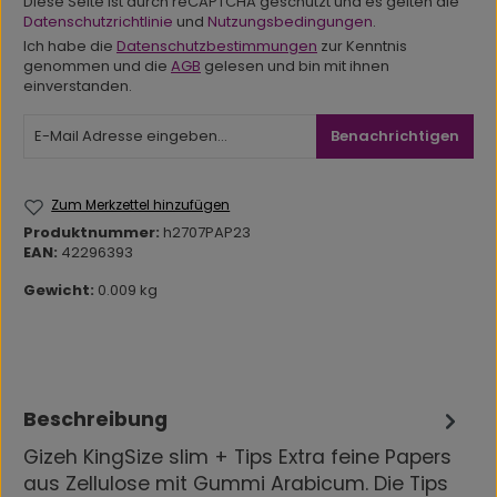
Diese Seite ist durch reCAPTCHA geschützt und es gelten die
Datenschutzrichtlinie
und
Nutzungsbedingungen
.
Ich habe die
Datenschutzbestimmungen
zur Kenntnis
genommen und die
AGB
gelesen und bin mit ihnen
einverstanden.
Benachrichtigen
Zum Merkzettel hinzufügen
Produktnummer:
h2707PAP23
EAN:
42296393
Gewicht:
0.009 kg
Beschreibung
Gizeh KingSize slim + Tips Extra feine Papers
aus Zellulose mit Gummi Arabicum. Die Tips