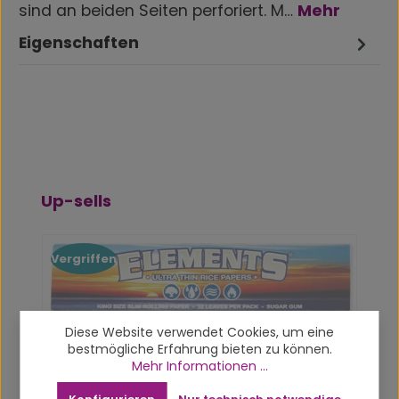
sind an beiden Seiten perforiert. M…
Mehr
Eigenschaften
Produktgalerie überspringen
Up-sells
Vergriffen
Diese Website verwendet Cookies, um eine
bestmögliche Erfahrung bieten zu können.
Mehr Informationen ...