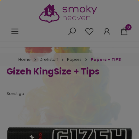
Zum Hauptinhalt springen
0
Du hast 0 Produkte 
Home
Drehstoff
Papers
Papers + TIPS
Gizeh KingSize + Tips
Sonstige
Bildergalerie überspringen