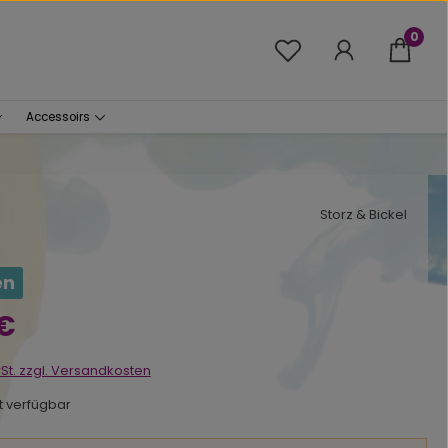
0
Du hast 0 Produkte 
Accessoirs
Storz & Bickel
en
s:
 €
wSt. zzgl. Versandkosten
ht verfügbar