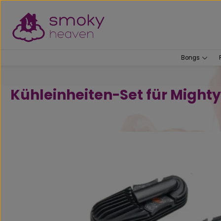
um Hauptinhalt springen
Zur Suche springen
Bongs
Kühleinheiten-Set für Mighty
Bildergalerie überspringen