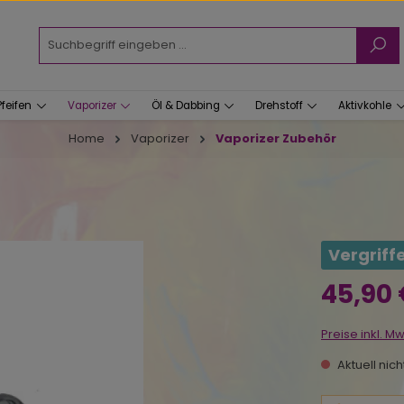
Pfeifen
Vaporizer
Öl & Dabbing
Drehstoff
Aktivkohle
Home
Vaporizer
Vaporizer Zubehör
Vergriff
Regulärer Prei
45,90
Preise inkl. M
Aktuell nic