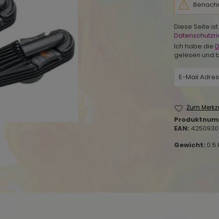
Benachri
Diese Seite i
Datenschutzric
Ich habe die
D
gelesen und b
Zum Merkze
Produktnum
EAN:
4250930
Gewicht:
0.5