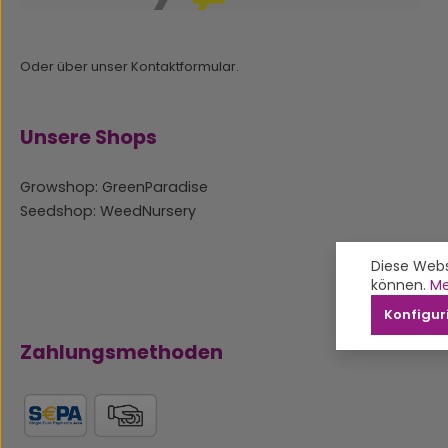
Oder über unser
Kontaktformular
.
Unsere Shops
Growshop: GreenParadise
Seedshop: WeedNursery
Diese Webs
können.
Me
Konfigur
Zahlungsmethoden