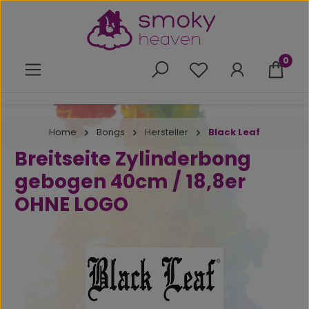
Zum Hauptinhalt springen
0
Du hast 0 Produkte 
Home
Bongs
Hersteller
Black Leaf
Breitseite Zylinderbong
gebogen 40cm / 18,8er
OHNE LOGO