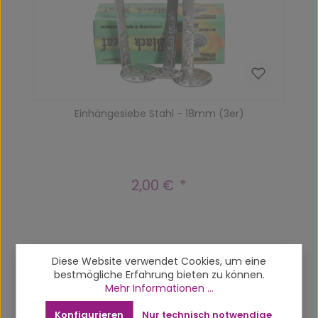
Einhängesiebe Stahl - 18mm (3er)
2,00 €
Regulärer Preis:
Produktgalerie überspringen
Up-sells
Diese Website verwendet Cookies, um eine
bestmögliche Erfahrung bieten zu können.
Mehr Informationen ...
Konfigurieren
Nur technisch notwendige