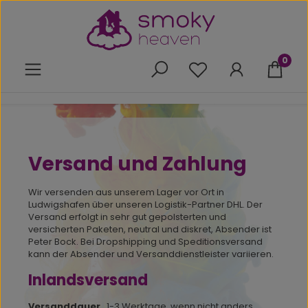
Zum Hauptinhalt springen
0
Du hast 0 Produkte 
Versand und Zahlung
Wir versenden aus unserem Lager vor Ort in
Ludwigshafen über unseren Logistik-Partner DHL. Der
Versand erfolgt in sehr gut gepolsterten und
versicherten Paketen, neutral und diskret, Absender ist
Peter Bock. Bei Dropshipping und Speditionsversand
kann der Absender und Versanddienstleister variieren.
Inlandsversand
Versanddauer
1-3 Werktage, wenn nicht anders