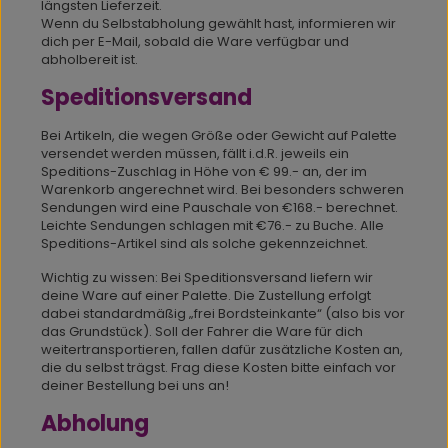
längsten Lieferzeit.
Wenn du Selbstabholung gewählt hast, informieren wir
dich per E-Mail, sobald die Ware verfügbar und
abholbereit ist.
Speditionsversand
Bei Artikeln, die wegen Größe oder Gewicht auf Palette
versendet werden müssen, fällt i.d.R. jeweils ein
Speditions-Zuschlag in Höhe von € 99.- an, der im
Warenkorb angerechnet wird. Bei besonders schweren
Sendungen wird eine Pauschale von €168.- berechnet.
Leichte Sendungen schlagen mit €76.- zu Buche. Alle
Speditions-Artikel sind als solche gekennzeichnet.
Wichtig zu wissen: Bei Speditionsversand liefern wir
deine Ware auf einer Palette. Die Zustellung erfolgt
dabei standardmäßig „frei Bordsteinkante“ (also bis vor
das Grundstück). Soll der Fahrer die Ware für dich
weitertransportieren, fallen dafür zusätzliche Kosten an,
die du selbst trägst. Frag diese Kosten bitte einfach vor
deiner Bestellung bei uns an!
Abholung