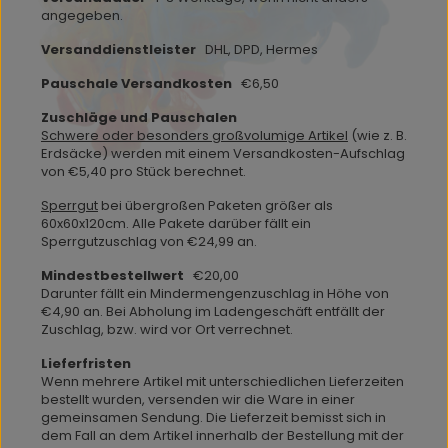
angegeben.
Versanddienstleister
DHL, DPD, Hermes
Pauschale Versandkosten
€6,50
Zuschläge und Pauschalen
Schwere oder besonders großvolumige Artikel
(wie z. B.
Erdsäcke) werden mit einem Versandkosten-Aufschlag
von €5,40 pro Stück berechnet.
Sperrgut
bei übergroßen Paketen größer als
60x60x120cm. Alle Pakete darüber fällt ein
Sperrgutzuschlag von
€24,99 an.
Mindestbestellwert
€20,00
Darunter fällt ein Mindermengenzuschlag in Höhe von
€4,90 an. Bei Abholung im Ladengeschäft entfällt der
Zuschlag, bzw. wird vor Ort verrechnet.
Lieferfristen
Wenn mehrere Artikel mit unterschiedlichen Lieferzeiten
bestellt wurden, versenden wir die Ware in einer
gemeinsamen Sendung. Die Lieferzeit bemisst sich in
dem Fall an dem Artikel innerhalb der Bestellung mit der