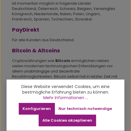
Ist momentan möglich in folgende Länder:
Deutschland, Österreich, Schweiz, Belgien, Vereinigtes
Königreich, Niederlande, Italien, Polen, Ungarn,
Frankreich, Spanien, Tschechien, Slowakei
PayDirekt
Für alle Kunden aus Deutschland.
Bitcoin & Altcoins
Cryptowährungen wie
Bitcoin
ermöglichen neben
vielen modernen technologischen Entwicklungen vor
allem unabhängige und dezentrale
Bezahlmöglichkeiten. Bitcoin selbst hat in letzter Zeit mit
hohen Transaktionszeiten zu kämpfen. Deshalb bieten
Diese Website verwendet Cookies, um eine
wir die Möglichkeit auch mit vielen Altcoins zu bezahlen
bestmögliche Erfahrung bieten zu können.
und Transaktionsgebühren zu sparen. Mit CoinGate
haben wir einen Partner gefunden, über den ihr ganz
Mehr Informationen ...
leicht mit Bitcoin und 45 weiteren Altcoins, wie Etherium,
Bitcoin Cash, Litecoin, Dash oder EOS bezahlen könnt.
Konfigurieren
Nur technisch notwendige
So geht's:
Alle Cookies akzeptieren
Mit Abschicken deiner Bestellung bekommst du die